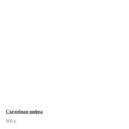
Съедобная цифра
То
300
р.
1 