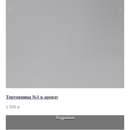
Тортовница №1 в аренду
Съ
1 500
р.
30
Подробнее