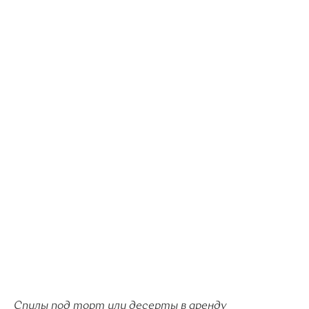
Спилы под торт или десерты в аренду
То