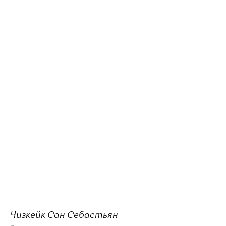
Чизкейк Сан Себастьян