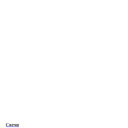
Свечи
Фе