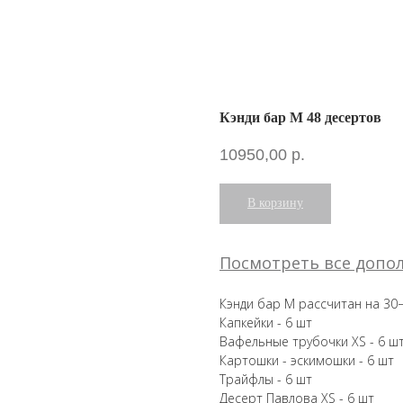
Кэнди бар M 48 десертов
10950,00
р.
В корзину
Посмотреть все допо
Кэнди бар M рассчитан на 30−
Капкейки - 6 шт
Вафельные трубочки XS - 6 ш
Картошки - эскимошки - 6
шт
Трайфлы - 6
шт
Десерт Павлова XS - 6
шт