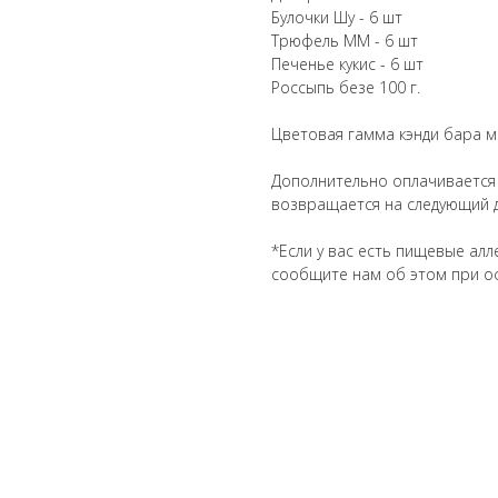
Булочки Шу - 6
шт
Трюфель ММ - 6
шт
Печенье кукис - 6
шт
Россыпь безе 100 г.
Цветовая гамма кэнди бара 
Дополнительно оплачивается з
возвращается на следующий 
*Если у вас есть пищевые алл
сообщите нам об этом при о