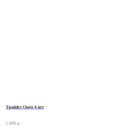
Трайфл Орео 4 шт
Та
1 560
р.
1 