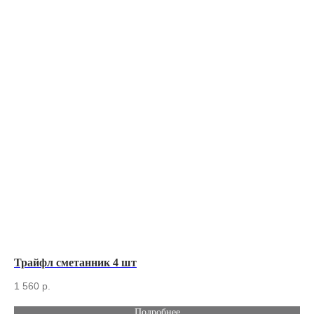
Трайфл сметанник 4 шт
Бр
1 560
р.
1 
Подробнее