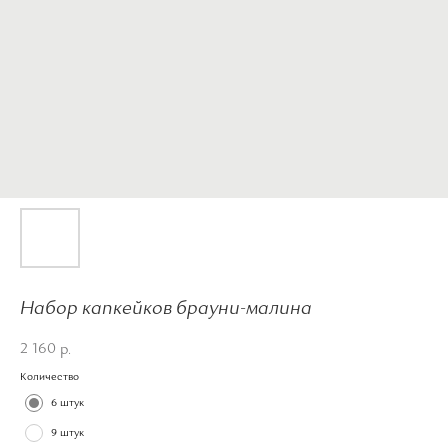
Набор капкейков брауни-малина
2 160
р.
Количество
6 штук
9 штук