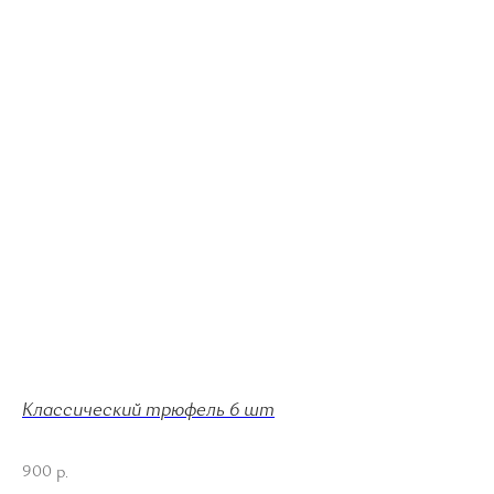
Классический трюфель 6 шт
Тр
900
1 
р.