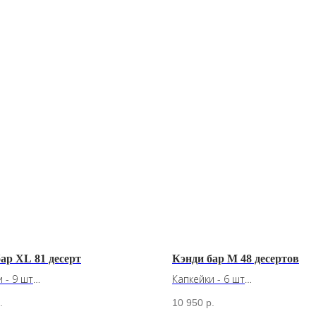
ар XL 81 десерт
Кэнди бар M 48 десертов
 - 9 шт
Капкейки - 6 шт
ые трубочки XS
- 9 шт
Вафельные трубочки XS - 6 ш
.
10 950
р.
ки-эскимошки
- 9 шт
Картошки - эскимошки - 6
шт