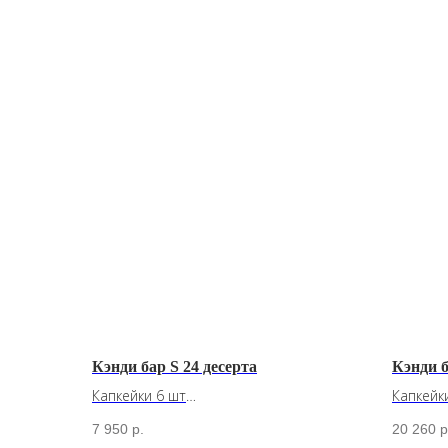
Кэнди бар S 24 десерта
Кэнди б
Капкейки 6 шт
Капкейки
Вафельные трубочки XS 6 шт
Вафельн
7 950
р.
20 260
р
Картошки-эскимошки 6 шт
Картош