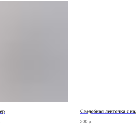
ер
Съедобная ленточка с н
.
300
р.