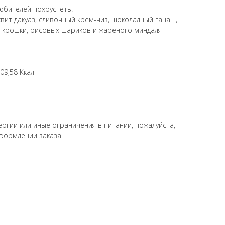
юбителей похрустеть.
ит дакуаз, сливочный крем-чиз, шоколадный ганаш,
 крошки, рисовых шариков и жареного миндаля
09,58 Ккал
ергии или иные ограничения в питании, пожалуйста,
формлении заказа.