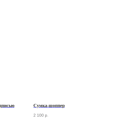
адписью
Сумка-шоппер
Фут
2 100
р.
1 90