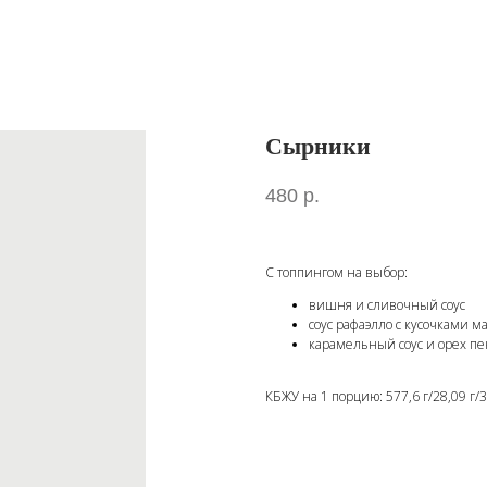
Сырники
480
р.
С топпингом на выбор:
вишня и сливочный соус
соус рафаэлло с кусочками м
карамельный соус и орех пе
КБЖУ на 1 порцию: 577,6 г/28,09 г/32