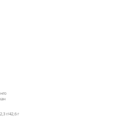
анго
кан
,3 г/42,6 г