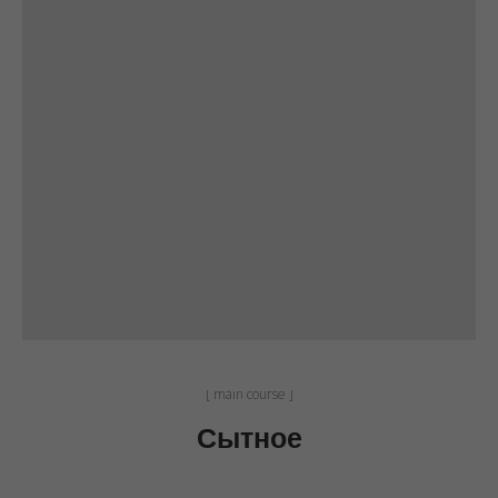
[ main course ]
Сытное