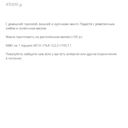
430,00
р.
С домашней гранолой, вишней и кусочками манго. Подается с ремесленным
хлебом и сливочным маслом
Можно приготовить на растительном молоке (+100 р.)
КБЖУ на 1 порцию: 681,9 г/16,8 г/22,3 г/105,7 г
Пожалуйста, сообщите нам, если у вас есть аллергия или другие ограничения
в питании