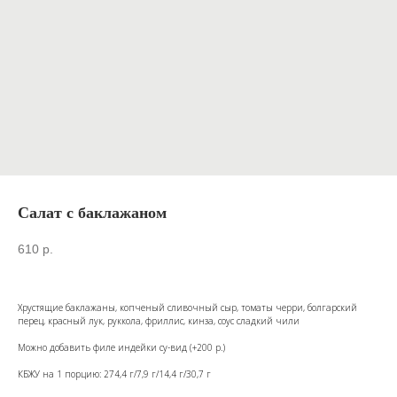
Салат с баклажаном
610
р.
Хрустящие баклажаны, копченый сливочный сыр, томаты черри, болгарский
перец, красный лук, руккола, фриллис, кинза, соус сладкий чили
Можно добавить филе индейки су-вид (+200 р.)
КБЖУ на 1 порцию: 274,4 г/7,9 г/14,4 г/30,7 г