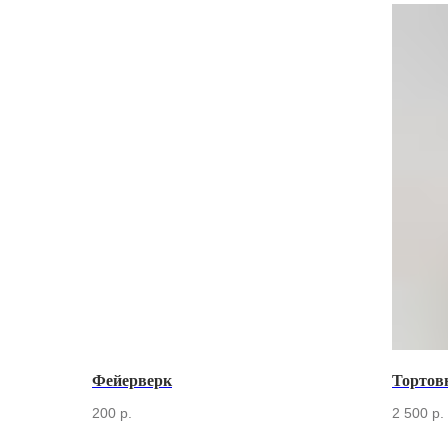
Фейерверк
Тортов
200
р.
2 500
р.