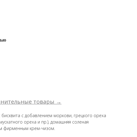
лью
лнительные товары →
бисквита с добавлением моркови, грецкого ореха
мускатного ореха и пр.), домашняя соленая
им фирменным крем-чизом.