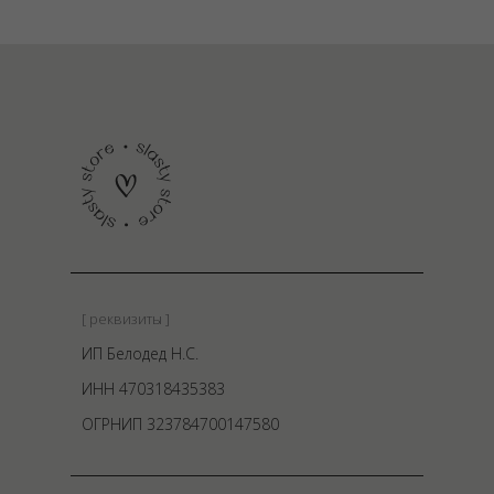
[ реквизиты ]
ИП Белодед Н.С.
ИНН 470318435383
ОГРНИП 323784700147580