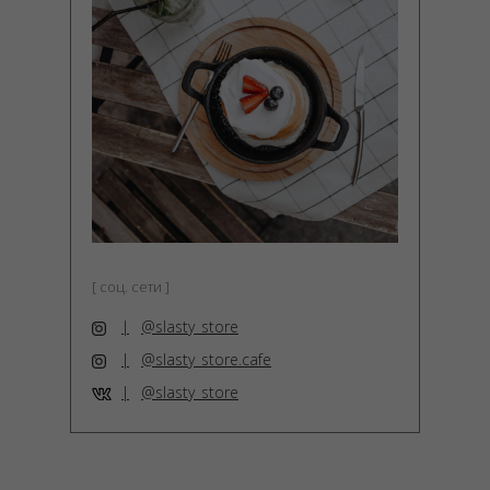
[ соц. сети ]
|
@slasty_store
|
@slasty_store.cafe
|
@slasty_store