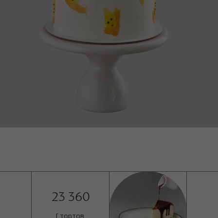
23 360
[ тортов